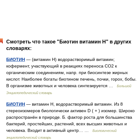
Смотреть что такое "Биотин витамин Н" в других
словарях:
БИОТИН
— (витамин H) водорастворимый витамин;
кофермент, участвующий в реакциях переноса CO2 к
органическим соединениям, напр. при биосинтезе жирных
кислот. Наиболее богаты биотином печень, почки, горох, бобы.
В организме животных и человека синтезируется …
Большой
Энциклопедический словарь
БИОТИН
— витамин Н, водорастворимый витамин. Из 8
стереоизомеров биологически активен D ( + ) изомер. Широко
распространён в природе. Б. фактор роста для большинства
бактерий, простейших, растений, всех высших животных и
человека. Входит в активный центр… …
Биологический
энциклопедический словарь