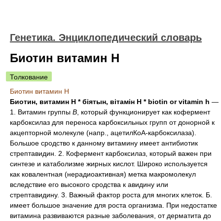
Генетика. Энциклопедический словарь
Биотин витамин Н
Толкование
Биотин витамин Н
Биотин, витамин Н * біятын, вітамін Н * biotin or vitamin h
—
1. Витамин группы
В
, который функционирует как кофермент
карбоксилаз для переноса карбоксильных групп от донорной к
акцепторной молекуле (напр., ацетилКоА-карбоксилаза).
Большое сродство к данному витамину имеет антибиотик
стрептавидин. 2. Кофермент карбоксилаз, который важен при
синтезе и катаболизме жирных кислот. Широко используется
как ковалентная (нерадиоактивная) метка макромолекул
вследствие его высокого сродства к авидину или
стрептавидину. 3. Важный фактор роста для многих клеток. Б.
имеет большое значение для роста организма. При недостатке
витамина развиваются разные заболевания, от дерматита до