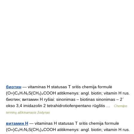
биотин
— vitaminas H statusas T sritis chemija formulė
(O=)C₅H₇N₂S(CH₂)₄COOH atitikmenys: angl. biotin; vitamin H rus.
биотин; витамин H ryšiai: sinonimas – biotinas sinonimas – 2ˊ
okso 3,4 imidazolin 2 tetrahidrotiofenpentano rūgštis …
Chemijos
terminų aiškinamasis žodynas
витамин H
— vitaminas H statusas T sritis chemija formulė
(O=)C₅H₇N₂S(CH₂)₄COOH atitikmenys: angl. biotin; vitamin H rus.