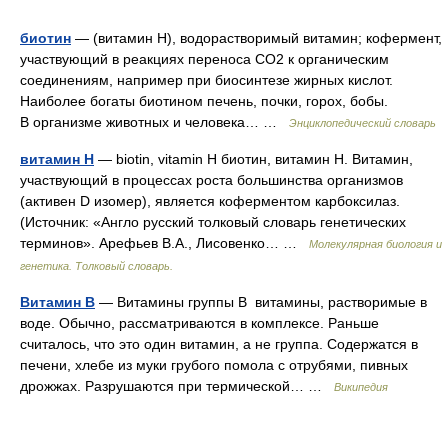
биотин
— (витамин Н), водорастворимый витамин; кофермент,
участвующий в реакциях переноса СО2 к органическим
соединениям, например при биосинтезе жирных кислот.
Наиболее богаты биотином печень, почки, горох, бобы.
В организме животных и человека… …
Энциклопедический словарь
витамин Н
— biotin, vitamin H биотин, витамин Н. Витамин,
участвующий в процессах роста большинства организмов
(активен D изомер), является коферментом карбоксилаз.
(Источник: «Англо русский толковый словарь генетических
терминов». Арефьев В.А., Лисовенко… …
Молекулярная биология и
генетика. Толковый словарь.
Витамин B
— Витамины группы B витамины, растворимые в
воде. Обычно, рассматриваются в комплексе. Раньше
считалось, что это один витамин, а не группа. Содержатся в
печени, хлебе из муки грубого помола с отрубями, пивных
дрожжах. Разрушаются при термической… …
Википедия