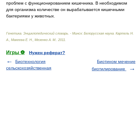
проблем с функционированием кишечника. В необходимом
для организма количестве он вырабатывается кишечными
бактериями у животных.
Генетика. Энциклопедический словарь. - Минск: Белорусская наука
.
Картель Н.
А., Макеева Е. Н., Мезенко А. М.
.
2011
.
Игры ⚽
Нужен реферат?
Биотехнология
Биотином мечение
сельскохозяйственная
биотилирование