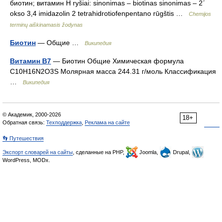
биотин; витамин H ryšiai: sinonimas – biotinas sinonimas – 2ˊ
okso 3,4 imidazolin 2 tetrahidrotiofenpentano rūgštis …
Chemijos
terminų aiškinamasis žodynas
Биотин
— Общие …
Википедия
Витамин B7
— Биотин Общие Химическая формула
C10H16N2O3S Молярная масса 244.31 г/моль Классификация
…
Википедия
© Академик, 2000-2026
18+
Обратная связь:
Техподдержка
,
Реклама на сайте
👣 Путешествия
Экспорт словарей на сайты
, сделанные на PHP,
Joomla,
Drupal,
WordPress, MODx.